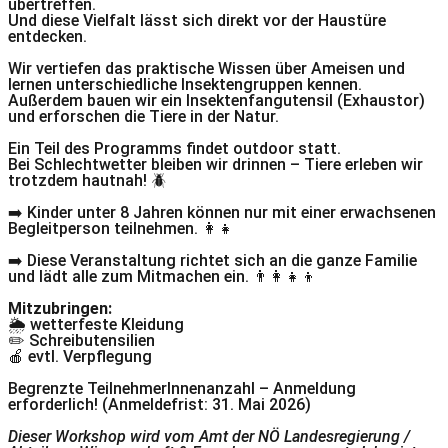
übertreffen.
Und diese Vielfalt lässt sich direkt vor der Haustüre
entdecken.
Wir vertiefen das praktische Wissen über Ameisen und
lernen unterschiedliche Insektengruppen kennen.
Außerdem bauen wir ein Insektenfangutensil (Exhaustor)
und erforschen die Tiere in der Natur.
Ein Teil des Programms findet outdoor statt.
Bei Schlechtwetter bleiben wir drinnen – Tiere erleben wir
trotzdem hautnah! 🪲
➡️ Kinder unter 8 Jahren können nur mit einer erwachsenen
Begleitperson teilnehmen. 👩‍👧
➡️ Diese Veranstaltung richtet sich an die ganze Familie
und lädt alle zum Mitmachen ein. 👨‍👩‍👧‍👦
Mitzubringen:
🌦️ wetterfeste Kleidung
✏️ Schreibutensilien
🍎 evtl. Verpflegung
Begrenzte TeilnehmerInnenanzahl – Anmeldung
erforderlich! (Anmeldefrist: 31. Mai 2026)
Dieser Workshop wird vom Amt der NÖ Landesregierung /