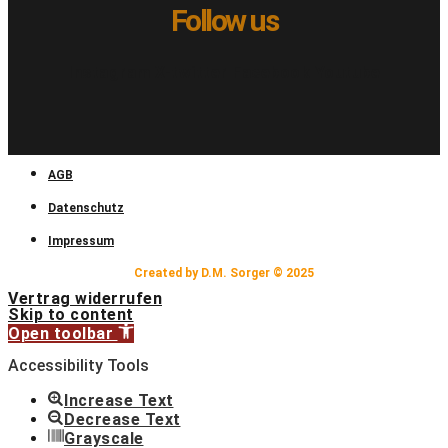
Follow us
Instagram
X-twitter
Facebook
Youtube
AGB
Datenschutz
Impressum
Created by D.M. Sorger © 2025
Vertrag widerrufen
Skip to content
Open toolbar
Accessibility Tools
Increase Text
Decrease Text
Grayscale