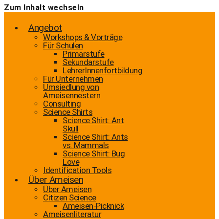
Zum Inhalt wechseln
Angebot
Workshops & Vorträge
Für Schulen
Primarstufe
Sekundarstufe
LehrerInnenfortbildung
Für Unternehmen
Umsiedlung von
Ameisennestern
Consulting
Science Shirts
Science Shirt: Ant
Skull
Science Shirt: Ants
vs. Mammals
Science Shirt: Bug
Love
Identification Tools
Über Ameisen
Über Ameisen
Citizen Science
Ameisen-Picknick
Ameisenliteratur