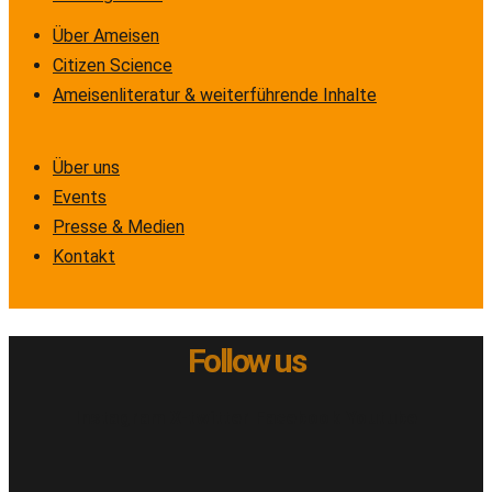
Über Ameisen
Citizen Science
Ameisenliteratur & weiterführende Inhalte
Über uns
Events
Presse & Medien
Kontakt
Follow us
Instagram
X-twitter
Facebook
Youtube