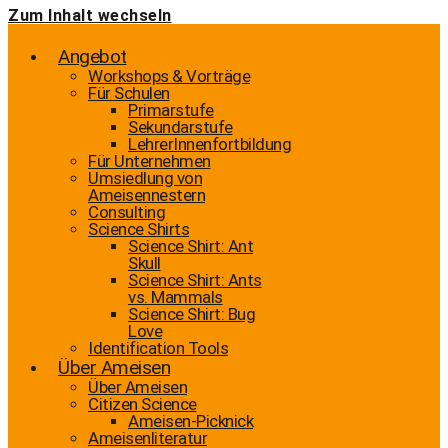
Zum Inhalt wechseln
Angebot
Workshops & Vorträge
Für Schulen
Primarstufe
Sekundarstufe
LehrerInnenfortbildung
Für Unternehmen
Umsiedlung von
Ameisennestern
Consulting
Science Shirts
Science Shirt: Ant
Skull
Science Shirt: Ants
vs. Mammals
Science Shirt: Bug
Love
Identification Tools
Über Ameisen
Über Ameisen
Citizen Science
Ameisen-Picknick
Ameisenliteratur