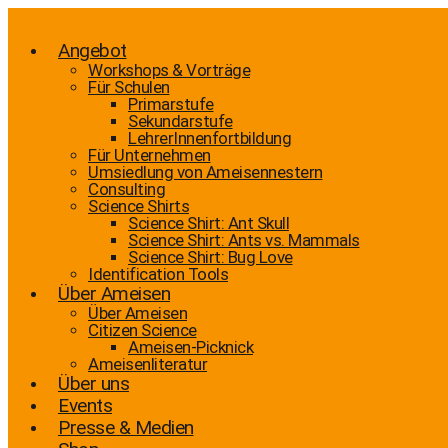
Zum
Inhalt
wechseln
Angebot
Workshops & Vorträge
Für Schulen
Primarstufe
Sekundarstufe
LehrerInnenfortbildung
Für Unternehmen
Umsiedlung von Ameisennestern
Consulting
Science Shirts
Science Shirt: Ant Skull
Science Shirt: Ants vs. Mammals
Science Shirt: Bug Love
Identification Tools
Über Ameisen
Über Ameisen
Citizen Science
Ameisen-Picknick
Ameisenliteratur
Über uns
Events
Presse & Medien