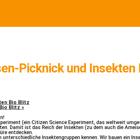
en-Picknick und Insekten B
en Bio Blitz
Bio Blitz
»
n!
periment (ein Citizen Science Experiment, das weltweit umges
en. Damit ist das Reich der Insekten (zu dem auch die Ameisen
türe entdecken.
 unterschiedliche Insektengruppen kennen. Wir bauen ein Inse