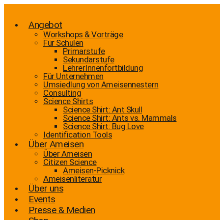
Zum
Inhalt
wechseln
Angebot
Workshops & Vorträge
Für Schulen
Primarstufe
Sekundarstufe
LehrerInnenfortbildung
Für Unternehmen
Umsiedlung von Ameisennestern
Consulting
Science Shirts
Science Shirt: Ant Skull
Science Shirt: Ants vs. Mammals
Science Shirt: Bug Love
Identification Tools
Über Ameisen
Über Ameisen
Citizen Science
Ameisen-Picknick
Ameisenliteratur
Über uns
Events
Presse & Medien